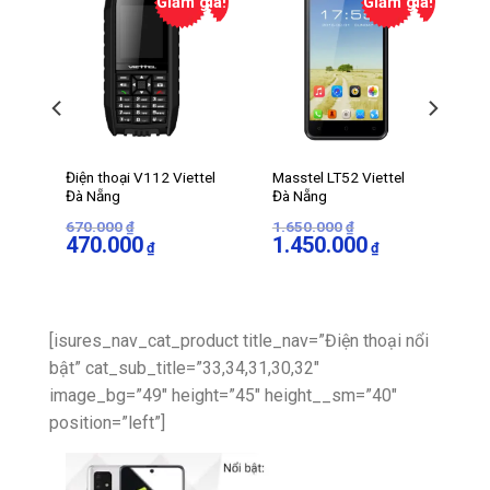
iá!
Giảm giá!
Giảm giá!
Điện thoại V112 Viettel
Masstel LT52 Viettel
Đà Nẵng
Đà Nẵng
670.000
1.650.000
₫
₫
Giá
Giá
Giá
Giá
470.000
1.450.000
₫
₫
gốc
hiện
gốc
hiện
0₫.
là:
tại
là:
tại
670.000₫.
là:
1.650.000₫.
là:
470.000₫.
1.450.000₫.
[isures_nav_cat_product title_nav=”Điện thoại nổi
bật” cat_sub_title=”33,34,31,30,32″
image_bg=”49″ height=”45″ height__sm=”40″
position=”left”]