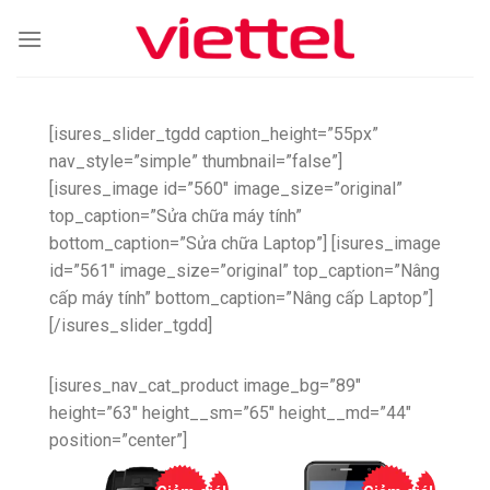
Skip
to
content
[isures_slider_tgdd caption_height=”55px”
nav_style=”simple” thumbnail=”false”]
[isures_image id=”560″ image_size=”original”
top_caption=”Sửa chữa máy tính”
bottom_caption=”Sửa chữa Laptop”] [isures_image
id=”561″ image_size=”original” top_caption=”Nâng
cấp máy tính” bottom_caption=”Nâng cấp Laptop”]
[/isures_slider_tgdd]
[isures_nav_cat_product image_bg=”89″
height=”63″ height__sm=”65″ height__md=”44″
position=”center”]