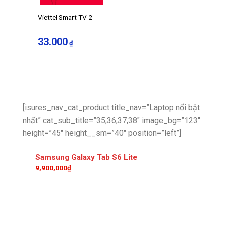
Viettel Smart TV 2
33.000
₫
[isures_nav_cat_product title_nav=”Laptop nổi bật
nhất” cat_sub_title=”35,36,37,38″ image_bg=”123″
height=”45″ height__sm=”40″ position=”left”]
Samsung Galaxy Tab S6 Lite
9,900,000₫