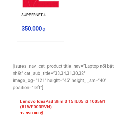
SUPPERNET 4
350.000
₫
[isures_nav_cat_product title_nav=”Laptop nổi bật
nhất” cat_sub_title=”33,34,31,30,32″
image_bg=”121″ height=”45″ height__sm=”40″
position=”left”]
Lenovo IdeaPad Slim 3 15IIL05 i3 1005G1
(81WE003RVN)
12.990.000₫