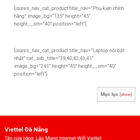
[isures_nav_cat_product title_nav=”Phụ kiện chính
hãng” image_bg=”135″ height=”45″
height__sm=”40″ position=”left”]
[isures_nav_cat_product title_nav=”Laptop nổi bật
nhất” cat_sub_title=”39,40,42,43,41″
image_bg=”241″ height=”45″ height__sm=”40″
position=”left”]
Mục lục
[
show
]
Viettel Đà Nẵng
Tên cửa hàng: Lắp Mạng Internet Wifi Viettel