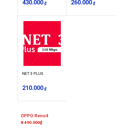
430.000
260.000
₫
₫
NET 3 PLUS
210.000
₫
OPPO Reno4
8.490.000₫