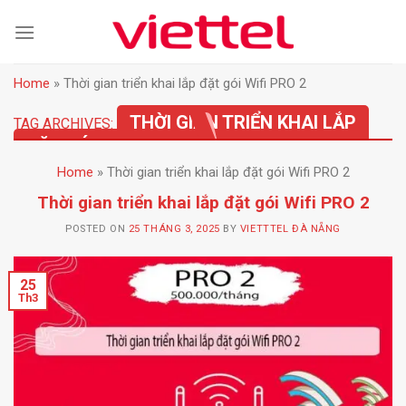
Skip
to
content
Home
»
Thời gian triển khai lắp đặt gói Wifi PRO 2
THỜI GIAN TRIỂN KHAI LẮP
TAG ARCHIVES:
ĐẶT GÓI WIFI PRO 2
Home
»
Thời gian triển khai lắp đặt gói Wifi PRO 2
Thời gian triển khai lắp đặt gói Wifi PRO 2
POSTED ON
25 THÁNG 3, 2025
BY
VIETTTEL ĐÀ NẴNG
25
Th3