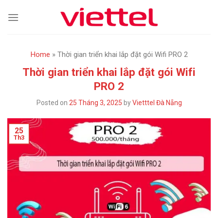
Skip
to
content
Home
»
Thời gian triển khai lắp đặt gói Wifi PRO 2
Thời gian triển khai lắp đặt gói Wifi
PRO 2
Posted on
25 Tháng 3, 2025
by
Vietttel Đà Nẵng
25
Th3