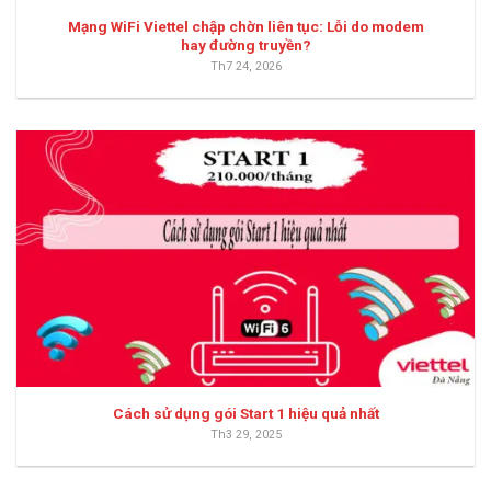
Mạng WiFi Viettel chập chờn liên tục: Lỗi do modem
hay đường truyền?
Th7 24, 2026
Cách sử dụng gói Start 1 hiệu quả nhất
Th3 29, 2025