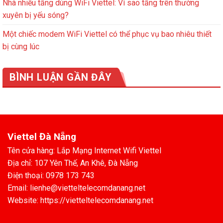
Nhà nhiều tầng dùng WiFi Viettel: Vì sao tầng trên thường
xuyên bị yếu sóng?
Một chiếc modem WiFi Viettel có thể phục vụ bao nhiêu thiết
bị cùng lúc
BÌNH LUẬN GẦN ĐÂY
Viettel Đà Nẵng
Tên cửa hàng: Lắp Mạng Internet Wifi Viettel
Địa chỉ: 107 Yên Thế, An Khê, Đà Nẵng
Điện thoại: 0978 173 743
Email: lienhe@vietteltelecomdanang.net
Website: https://vietteltelecomdanang.net