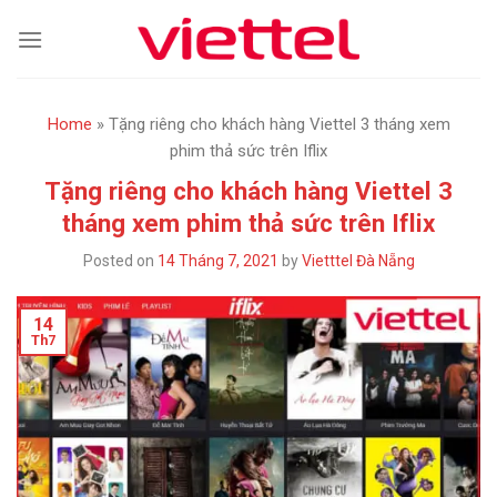
Skip
to
content
Home
»
Tặng riêng cho khách hàng Viettel 3 tháng xem
phim thả sức trên Iflix
Tặng riêng cho khách hàng Viettel 3
tháng xem phim thả sức trên Iflix
Posted on
14 Tháng 7, 2021
by
Vietttel Đà Nẵng
14
Th7